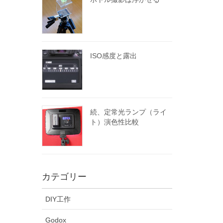
ISO感度と露出
続、定常光ランプ（ライ
ト）演色性比較
カテゴリー
DIY工作
Godox