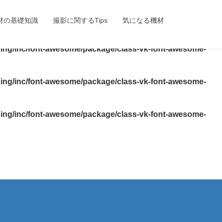
lightning/inc/font-awesome/package/class-vk-font-
材の基礎知識
撮影に関するTips
気になる機材
ning/inc/font-awesome/package/class-vk-font-awesome-
ning/inc/font-awesome/package/class-vk-font-awesome-
ning/inc/font-awesome/package/class-vk-font-awesome-