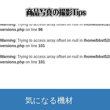
Warning
: Undefined array key "6_WebFonts_CSS" in
/home/b
awesome-versions.php
on line
67
Warning
: Trying to access array offset on null in
/home/bbst52/
versions.php
on line
96
Warning
: Trying to access array offset on null in
/home/bbst52/
versions.php
on line
101
Warning
: Trying to access array offset on null in
/home/bbst52/
versions.php
on line
101
気になる機材