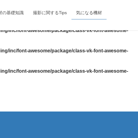
lightning/inc/font-awesome/package/class-vk-font-
材の基礎知識
撮影に関するTips
気になる機材
ning/inc/font-awesome/package/class-vk-font-awesome-
ning/inc/font-awesome/package/class-vk-font-awesome-
ning/inc/font-awesome/package/class-vk-font-awesome-